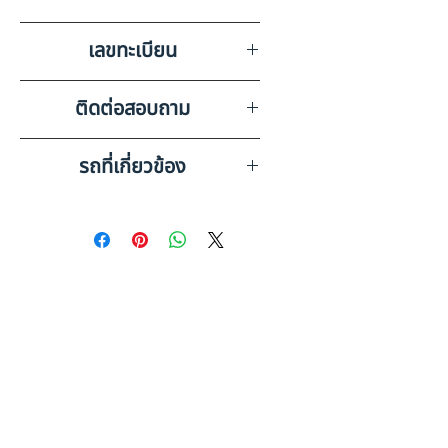
บริษัท สยามอินเตอร์การประมูล
เลขทะเบียน
จำกัด ชลบุรี
73-8812 สมุทรปราการ
ติดต่อสอบถาม
เบอร์ติดต่อฝ่ายขาย 098-253-
รถที่เกี่ยวข้อง
5968 หรือ 061-386-4375
Line ID : @askkairod
HINO FM1AK1BSHT (2016)
RY21-6620107
HINO FM1AKKA (2009) PL24-
6610401
ดูรถบรรทุกและรถพ่วงมือสอง
ทั้งหมด
คู่มือประกอบการตัดสินใจ: รถพ่วง
มือสอง คู่มือฉบับสมบูรณ์