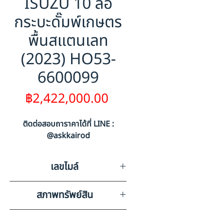
ISUZU 10 ล้อ
กระบะดั๊มพ์เกษตร
พื้นสแตนเลท
(2023) HO53-
6600099
ราคา
฿2,422,000.00
ติดต่อสอบถาราคาได้ที่ LINE :
@askkairod
เลขไมล์
211306
สภาพทรัพย์สิน
มีรอยขีดข่วนรอบคันตามสภาพ