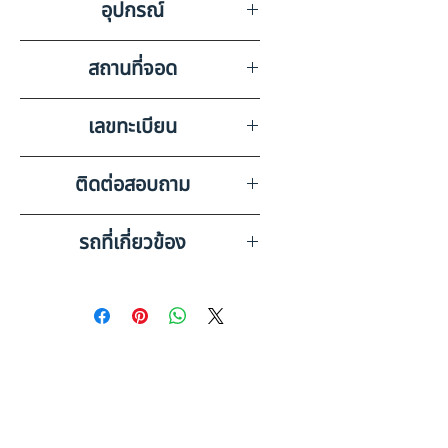
อุปกรณ์
การใช้งาน บังโคลนหลังขวาชำรุด
แอร์,วิทยุเทป,ลำโพง,แบตเตอรี่ 2
สถานที่จอด
ลูก,กะทะล้อ 10 วง
บริษัท สยามอินเตอร์การประมูล
เลขทะเบียน
จำกัด พิษณุโลก
70-1936 เพชรบูรณ์
ติดต่อสอบถาม
เบอร์ติดต่อฝ่ายขาย 098-253-
รถที่เกี่ยวข้อง
5968 หรือ 061-386-4375
Line ID : @askkairod
ISUZU 10 ล้อ ,กระบะอลูมิเนีย
มดั๊มพ์ (2013) HO31-6790046
ISUZU 10 ล้อ กระบะเหล็กดั๊มพ์
(2013) HO31-6610057
ดูรถบรรทุกและรถพ่วงมือสอง
ทั้งหมด
เช็คก่อนตัดสินใจ: รถ 10 ล้อ มือ