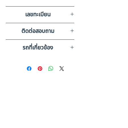
บริษัท สยามอินเตอร์การประมูล
เลขทะเบียน
จำกัด เชียงราย
82-5172 เชียงราย
ติดต่อสอบถาม
เบอร์ติดต่อฝ่ายขาย 098-253-
รถที่เกี่ยวข้อง
5968 หรือ 061-386-4375
Line ID : @askkairod
ISUZU 6 ล้อ กระบะดั๊มพ์ (2023)
HO53-6600371
ISUZU 6 ล้อ, กระบะดั๊มพ์ (2024)
HO51-6700002
ดูรถบรรทุกและรถพ่วงมือสอง
ทั้งหมด
คู่มือประกอบการตัดสินใจ: รถ 6
ล้อ มือสอง