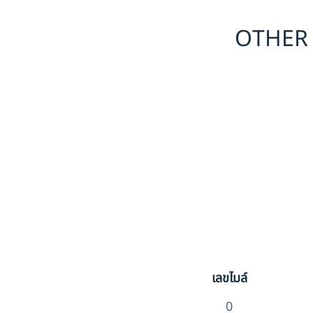
OTHER ห
เลขไมล์
0