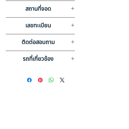
สถานที่จอด
บริษัท สยามอินเตอร์การประมูล
เลขทะเบียน
จำกัด นครราชสีมา
84-2693 บุรีรัมย์
ติดต่อสอบถาม
เบอร์ติดต่อฝ่ายขาย 098-253-
รถที่เกี่ยวข้อง
5968 หรือ 061-386-4375
Line ID : @askkairod
OTHER หางพ่วง 3 เพลา กระบะ
ดัมพ์(2023) SK22-6600808
OTHER หางพ่วง 3 เพลา กระบะ
ดั๊มพ์ HO33-6610060
ดูรถบรรทุกและรถพ่วงมือสอง
ทั้งหมด
อ่านก่อนซื้อ: หางพ่วงมือสอง หา
งดั้มมือสอง