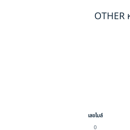
OTHER ห
เลขไมล์
0