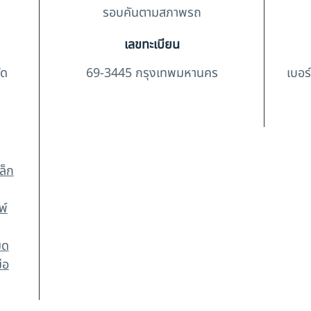
รอบคันตามสภาพรถ
เลขทะเบียน
ัด
69-3445 กรุงเทพมหานคร
เบอร
ล็ก
พ์
มด
ือ